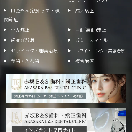
口腔外科(親知らず・顎
成人矯正
関節症)
小児矯正
舌側(裏側)矯正
歯並び診断
ガミースマイル
セラミック・審美治療
ホワイトニング・美容治療
義歯・入れ歯
複合治療