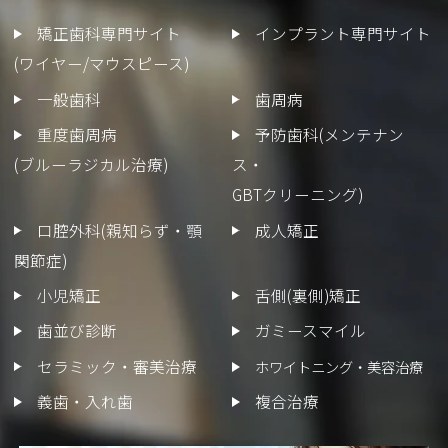
矯正歯科専門サイト
インプラント専門サイト
(ワイヤー/マウスピース)
一般歯科
歯周病
重度歯周病
予防歯科(メンテナン
(ブルーラジカル治療)
ス・
GBTクリーニング)
口腔外科(親知らず・顎
成人矯正
関節症)
小児矯正
舌側(裏側)矯正
歯並び診断
ガミースマイル
セラミック・審美治療
ホワイトニング・美容治療
義歯・入れ歯
複合治療