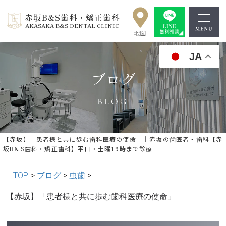
赤坂B&S歯科・矯正歯科
AKASAKA B&S DENTAL CLINIC
JA
ブログ
BLOG
【赤坂】「患者様と共に歩む歯科医療の使命」｜赤坂の歯医者・歯科【赤
坂B＆S歯科・矯正歯科】平日・土曜19時まで診療
TOP
>
ブログ
>
虫歯
>
« 前の記事へ
│記事一覧│
次の記事へ »
【赤坂】「患者様と共に歩む歯科医療の使命」