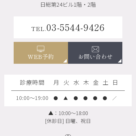
日総第24ビル1階・2階
03-5544-9426
TEL.
お問い合わせ
WEB予約
診療時間
月
火
水
木
金
土
日
10:00～19:00
●
▲
●
●
●
●
／
▲：10:00～18:00
[休診日] 日曜、祝日