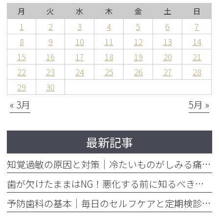
月
火
水
木
金
土
日
1
2
3
4
5
6
7
8
9
10
11
12
13
14
15
16
17
18
19
20
21
22
23
24
25
26
27
28
29
30
« 3月
5月 »
最新記事
知覚過敏の原因と対策｜冷たいものがしみる痛みを今すぐ和らげる方法
歯が欠けたままはNG！悪化する前に知るべき応急処置と歯医者での治療
予防歯科の基本｜毎日のセルフケアと定期検診で将来の歯を守る方法