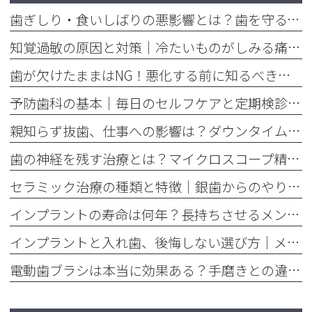
歯ぎしり・食いしばりの悪影響とは？歯を守るマウスピースの役割
知覚過敏の原因と対策｜冷たいものがしみる痛みを今すぐ和らげる方法
歯が欠けたままはNG！悪化する前に知るべき応急処置と歯医者での治療
予防歯科の基本｜毎日のセルフケアと定期検診で将来の歯を守る方法
親知らず抜歯、仕事への影響は？ダウンタイムと抜く基準を解説
歯の神経を残す治療とは？マイクロスコープ精密根管治療のメリット
セラミック治療の種類と特徴｜銀歯からのやり替えで後悔しない選び方
インプラントの寿命は何年？長持ちさせるメンテナンスの重要性を解説
インプラントと入れ歯、後悔しない選び方｜メリット・デメリット徹底比較
電動歯ブラシは本当に効果ある？手磨きとの違いを歯垢除去率で比較