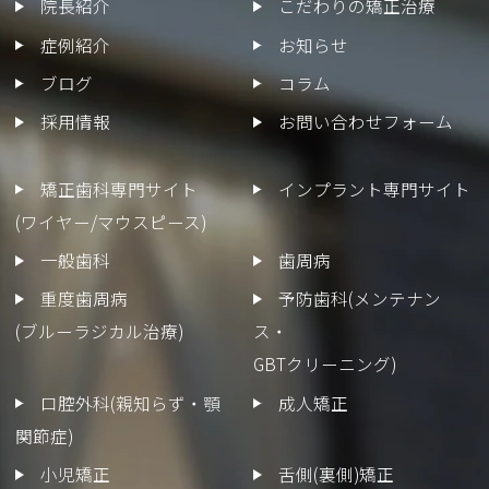
院長紹介
こだわりの矯正治療
症例紹介
お知らせ
ブログ
コラム
採用情報
お問い合わせフォーム
矯正歯科専門サイト
インプラント専門サイト
(ワイヤー/マウスピース)
一般歯科
歯周病
重度歯周病
予防歯科(メンテナン
(ブルーラジカル治療)
ス・
GBTクリーニング)
口腔外科(親知らず・顎
成人矯正
関節症)
小児矯正
舌側(裏側)矯正