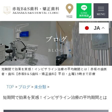
赤坂B&S歯科・矯正歯科
AKASAKA B&S DENTAL CLINIC
JA
ブログ
BLOG
短期間で効果を実感！インビザライン治療の平均期間とは｜赤坂の歯医
者・歯科【赤坂B＆S歯科・矯正歯科】平日・土曜19時まで診療
TOP
>
ブログ
>
未分類
>
« 前の記事へ
│記事一覧│
次の記事へ »
短期間で効果を実感！インビザライン治療の平均期間とは