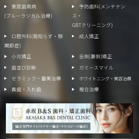
重度歯周病
予防歯科(メンテナン
(ブルーラジカル治療)
ス・
GBTクリーニング)
口腔外科(親知らず・顎
成人矯正
関節症)
小児矯正
舌側(裏側)矯正
歯並び診断
ガミースマイル
セラミック・審美治療
ホワイトニング・美容治療
義歯・入れ歯
複合治療