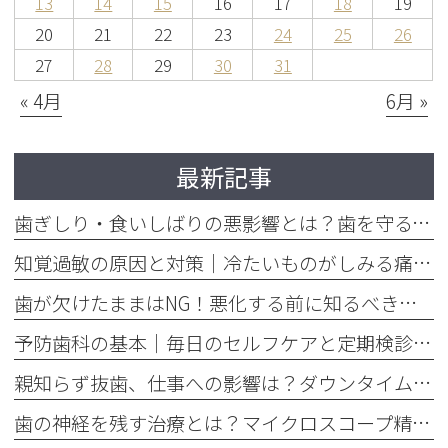
13
14
15
16
17
18
19
20
21
22
23
24
25
26
27
28
29
30
31
« 4月
6月 »
最新記事
歯ぎしり・食いしばりの悪影響とは？歯を守るマウスピースの役割
知覚過敏の原因と対策｜冷たいものがしみる痛みを今すぐ和らげる方法
歯が欠けたままはNG！悪化する前に知るべき応急処置と歯医者での治療
予防歯科の基本｜毎日のセルフケアと定期検診で将来の歯を守る方法
親知らず抜歯、仕事への影響は？ダウンタイムと抜く基準を解説
歯の神経を残す治療とは？マイクロスコープ精密根管治療のメリット