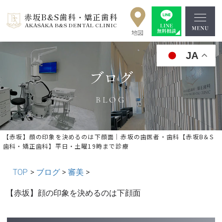
赤坂B&S歯科・矯正歯科
AKASAKA B&S DENTAL CLINIC
JA
ブログ
BLOG
【赤坂】顔の印象を決めるのは下顔面｜赤坂の歯医者・歯科【赤坂B＆S
歯科・矯正歯科】平日・土曜19時まで診療
TOP
>
ブログ
>
審美
>
« 前の記事へ
│記事一覧│
次の記事へ »
【赤坂】顔の印象を決めるのは下顔面