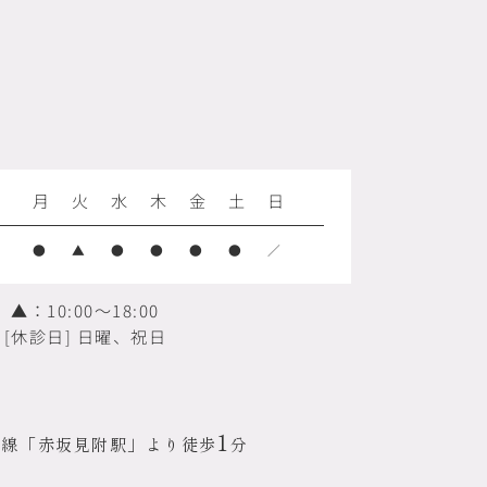
月
火
水
木
金
土
日
●
▲
●
●
●
●
／
▲：10:00～18:00
[休診日] 日曜、祝日
1
内線
「赤坂見附駅」より徒歩
分