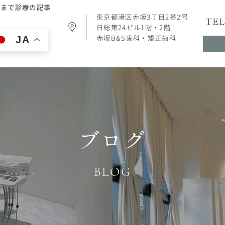
時まで診療の記事
東京都港区赤坂3丁目2番2号
TEL
日総第24ビル1階・2階
赤坂B&S歯科・矯正歯科
JA
ブログ
BLOG