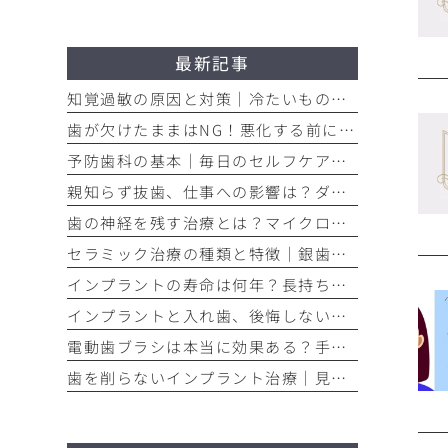
最新記事
知覚過敏の原因と対策｜冷たいものがしみる痛みを今すぐ和らげる方法
歯が欠けたままはNG！悪化する前に知るべき応急処置と歯医者での治療
予防歯科の基本｜毎日のセルフケアと定期検診で将来の歯を守る方法
親知らず抜歯、仕事への影響は？ダウンタイムと抜く基準を解説
歯の神経を残す治療とは？マイクロスコープ精密根管治療のメリット
セラミック治療の種類と特徴｜銀歯からのやり替えで後悔しない選び方
インプラントの寿命は何年？長持ちさせるメンテナンスの重要性を解説
インプラントと入れ歯、後悔しない選び方｜メリット・デメリット徹底比較
電動歯ブラシは本当に効果ある？手磨きとの違いを歯垢除去率で比較
歯を削らないインプラント治療｜見た目と自信を取り戻すメリット