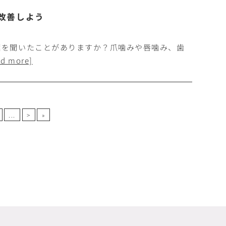
改善しよう
葉を聞いたことがありますか？爪噛みや唇噛み、歯
ad more]
...
>
»