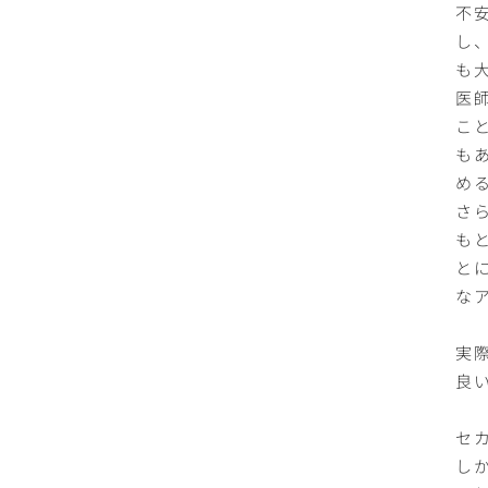
不
し
も
医
こ
も
め
さ
も
と
な
実
良
セ
し