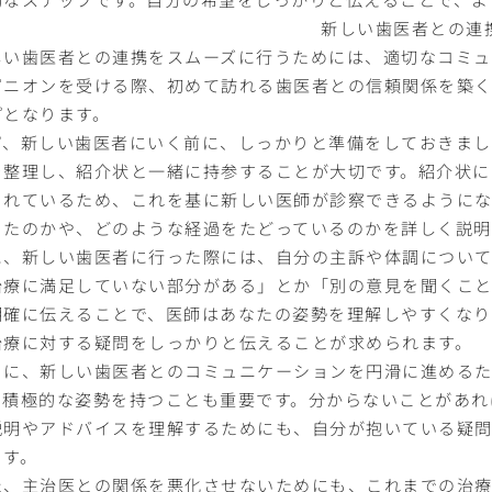
新しい歯医者との連
しい歯医者との連携をスムーズに行うためには、適切なコミュ
ピニオンを受ける際、初めて訪れる歯医者との信頼関係を築
プとなります。
ず、新しい歯医者にいく前に、しっかりと準備をしておきまし
を整理し、紹介状と一緒に持参することが大切です。紹介状に
まれているため、これを基に新しい医師が診察できるようにな
きたのかや、どのような経過をたどっているのかを詳しく説明
に、新しい歯医者に行った際には、自分の主訴や体調について
治療に満足していない部分がある」とか「別の意見を聞くこ
明確に伝えることで、医師はあなたの姿勢を理解しやすくなり
治療に対する疑問をしっかりと伝えることが求められます。
らに、新しい歯医者とのコミュニケーションを円滑に進める
、積極的な姿勢を持つことも重要です。分からないことがあれ
説明やアドバイスを理解するためにも、自分が抱いている疑
ます。
た、主治医との関係を悪化させないためにも、これまでの治