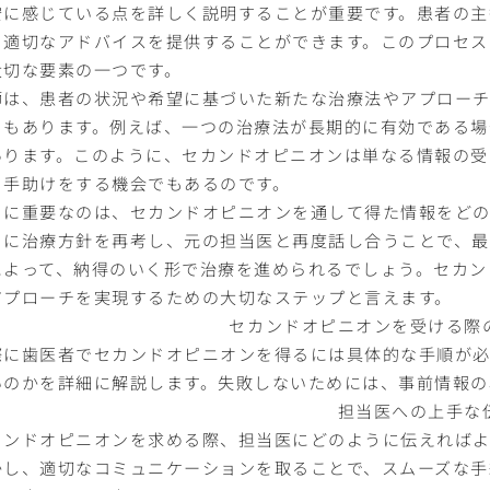
安に感じている点を詳しく説明することが重要です。患者の主
、適切なアドバイスを提供することができます。このプロセス
大切な要素の一つです。
師は、患者の状況や希望に基づいた新たな治療法やアプローチ
ともあります。例えば、一つの治療法が長期的に有効である場
あります。このように、セカンドオピニオンは単なる情報の受
る手助けをする機会でもあるのです。
らに重要なのは、セカンドオピニオンを通して得た情報をどの
とに治療方針を再考し、元の担当医と再度話し合うことで、最
によって、納得のいく形で治療を進められるでしょう。セカン
アプローチを実現するための大切なステップと言えます。
セカンドオピニオンを受ける際
際に歯医者でセカンドオピニオンを得るには具体的な手順が必
いのかを詳細に解説します。失敗しないためには、事前情報の
担当医への上手な
カンドオピニオンを求める際、担当医にどのように伝えればよ
かし、適切なコミュニケーションを取ることで、スムーズな手