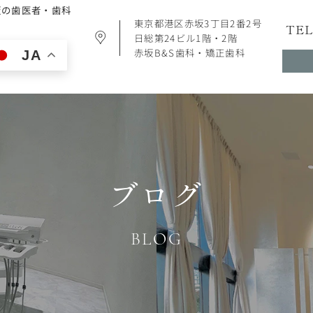
坂の歯医者・歯科
東京都港区赤坂3丁目2番2号
TEL
日総第24ビル1階・2階
赤坂B&S歯科・矯正歯科
JA
ブログ
BLOG