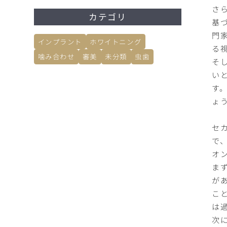
さ
カテゴリ
基
門
インプラント
ホワイトニング
る
噛み合わせ
審美
未分類
虫歯
そ
い
す
ょ
セ
で
オ
ま
が
こ
は
次