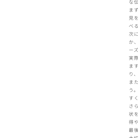
な
ま
見
べ
次
か
ー
実
ま
り
ま
う
す
さ
状
得
最
大