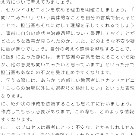
伝え方について考えてみましょう。
ず、セカンドオピニオンを求める理由を明確にしましょう。「
を聞いてみたい」という具体的なことを自分の言葉で伝えると
ることで、担当医もそれに対して理解を示してくれるでしょう
に、事前に自分の症状や治療過程について整理しておくことが
、どのような改善が見られたのか、また、どのような不安や疑
ズに話が進むでしょう。自分の考えや感情を整理することで、
際に医師に会った際には、まず感謝の言葉を伝えることから
すが、他の意見も聞いてみたいと思っています」といった形で
、担当医もあなたの不安を受け止めやすくなります。
た、伝える際には、あらかじめ新しい歯医者にセカンドオピ
。「こちらの治療以外にも選択肢を検討したい」といった表現
くなります。
らに、紹介状の作成を依頼することも忘れずに行いましょう
を作成してもらう必要があります。この際も、どのような情報
やすくなります。
後に、このプロセスは患者にとって不安なことかもしれませ
切なステップです。自分の希望をしっかりと伝えることで、よ