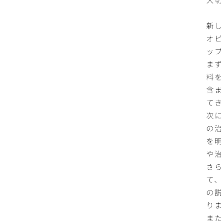
新
オ
ッ
ま
料
含
て
次
の
を
や
さ
て
の
り
ま