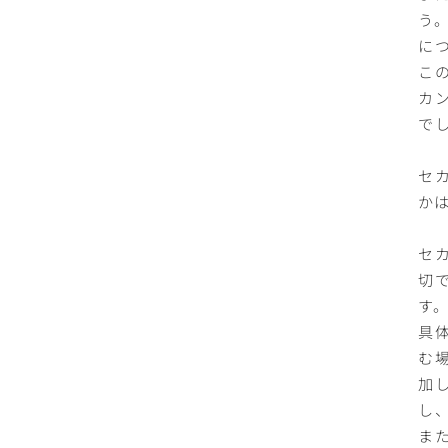
う
に
こ
カ
で
セ
か
セ
切
す。
具
む
加
し
ま