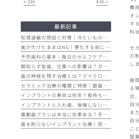
« 2月
4月 »
費
オ
す
最新記事
科治
知覚過敏の原因と対策｜冷たいものがしみる痛みを今すぐ和らげる方法
歯が欠けたままはNG！悪化する前に知るべき応急処置と歯医者での治療
セ
の
予防歯科の基本｜毎日のセルフケアと定期検診で将来の歯を守る方法
し
親知らず抜歯、仕事への影響は？ダウンタイムと抜く基準を解説
歯の神経を残す治療とは？マイクロスコープ精密根管治療のメリット
歯
セラミック治療の種類と特徴｜銀歯からのやり替えで後悔しない選び方
る
インプラントの寿命は何年？長持ちさせるメンテナンスの重要性を解説
合
自
インプラントと入れ歯、後悔しない選び方｜メリット・デメリット徹底比較
ま
電動歯ブラシは本当に効果ある？手磨きとの違いを歯垢除去率で比較
自
歯を削らないインプラント治療｜見た目と自信を取り戻すメリット
こ
提