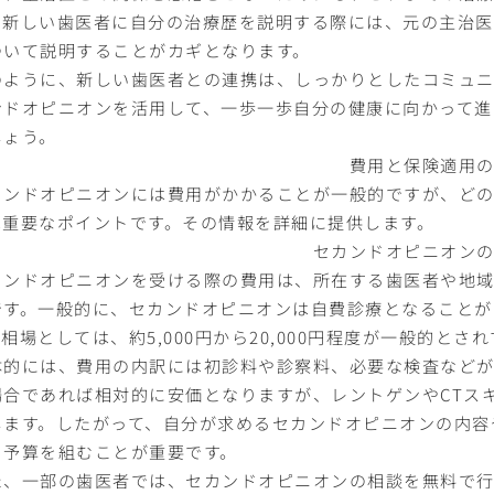
。新しい歯医者に自分の治療歴を説明する際には、元の主治
ついて説明することがカギとなります。
のように、新しい歯医者との連携は、しっかりとしたコミュニ
ンドオピニオンを活用して、一歩一歩自分の健康に向かって進
しょう。
費用と保険適用
カンドオピニオンには費用がかかることが一般的ですが、ど
は重要なポイントです。その情報を詳細に提供します。
セカンドオピニオン
カンドオピニオンを受ける際の費用は、所在する歯医者や地
です。一般的に、セカンドオピニオンは自費診療となることが
相場としては、約5,000円から20,000円程度が一般的とさ
体的には、費用の内訳には初診料や診察料、必要な検査などが
場合であれば相対的に安価となりますが、レントゲンやCTス
します。したがって、自分が求めるセカンドオピニオンの内容
、予算を組むことが重要です。
た、一部の歯医者では、セカンドオピニオンの相談を無料で行