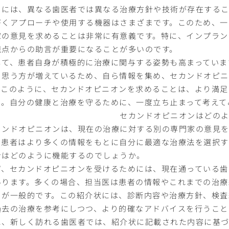
らには、異なる歯医者では異なる治療方針や技術が存在するこ
づくアプローチや使用する機器はさまざまです。このため、一
家の意見を求めることは非常に有意義です。特に、インプラン
視点からの助言が重要になることが多いのです。
して、患者自身が積極的に治療に関与する姿勢も高まっていま
と思う方が増えているため、自ら情報を集め、セカンドオピ
。このように、セカンドオピニオンを求めることは、より満足
う。自分の健康と治療を守るために、一度立ち止まって考えて
セカンドオピニオンはどの
カンドオピニオンは、現在の治療に対する別の専門家の意見を
、患者はより多くの情報をもとに自分に最適な治療法を選択す
ンはどのように機能するのでしょうか。
ず、セカンドオピニオンを受けるためには、現在通っている歯
あります。多くの場合、担当医は患者の情報やこれまでの治療
とが一般的です。この紹介状には、診断内容や治療方針、検査
過去の治療を参考にしつつ、より的確なアドバイスを行うこと
に、新しく訪れる歯医者では、紹介状に記載された内容に基づ