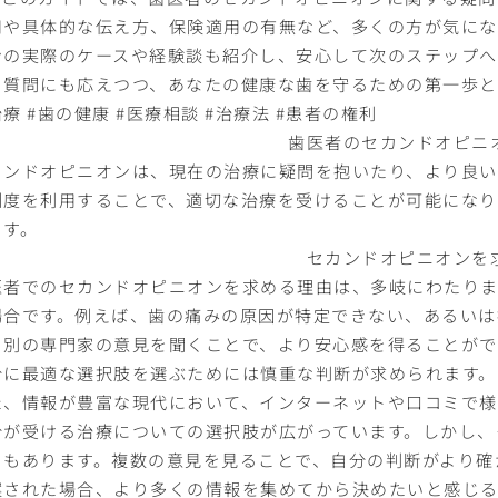
用や具体的な伝え方、保険適用の有無など、多くの方が気にな
ンの実際のケースや経験談も紹介し、安心して次のステップへ
る質問にも応えつつ、あなたの健康な歯を守るための第一歩と
療 #歯の健康 #医療相談 #治療法 #患者の権利
歯医者のセカンドオピニ
カンドオピニオンは、現在の治療に疑問を抱いたり、より良い
制度を利用することで、適切な治療を受けることが可能になり
ます。
セカンドオピニオンを
医者でのセカンドオピニオンを求める理由は、多岐にわたりま
場合です。例えば、歯の痛みの原因が特定できない、あるいは
、別の専門家の意見を聞くことで、より安心感を得ることがで
分に最適な選択肢を選ぶためには慎重な判断が求められます。
た、情報が豊富な現代において、インターネットや口コミで様
分が受ける治療についての選択肢が広がっています。しかし、
ともあります。複数の意見を見ることで、自分の判断がより確
案された場合、より多くの情報を集めてから決めたいと感じ