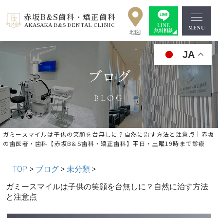
赤坂B&S歯科・矯正歯科
AKASAKA B&S DENTAL CLINIC
JA
ブログ
BLOG
ガミースマイルは子供の笑顔を台無しに？自然に治す方法と注意点｜赤坂
の歯医者・歯科【赤坂B＆S歯科・矯正歯科】平日・土曜19時まで診療
TOP
>
ブログ
>
未分類
>
« 前の記事へ
│記事一覧│
次の記事へ »
ガミースマイルは子供の笑顔を台無しに？自然に治す方法
と注意点