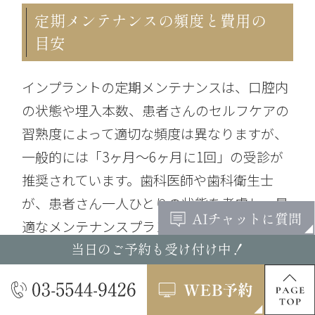
定期メンテナンスの頻度と費用の
目安
インプラントの定期メンテナンスは、口腔内
の状態や埋入本数、患者さんのセルフケアの
習熟度によって適切な頻度は異なりますが、
一般的には「3ヶ月〜6ヶ月に1回」の受診が
推奨されています。歯科医師や歯科衛生士
が、患者さん一人ひとりの状態を考慮し、最
適なメンテナンスプランを提案してくれます
ので、その頻度を守るようにしましょう。
当日のご予約も受け付け中！
気になる費用については、インプラントの定
期メンテナンスは自由診療となるため、歯科