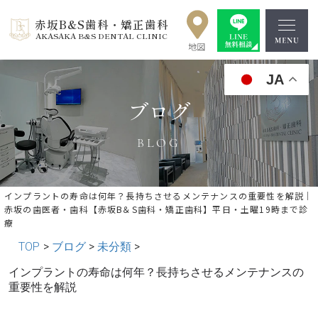
赤坂B&S歯科・矯正歯科
AKASAKA B&S DENTAL CLINIC
JA
ブログ
BLOG
インプラントの寿命は何年？長持ちさせるメンテナンスの重要性を解説｜
赤坂の歯医者・歯科【赤坂B＆S歯科・矯正歯科】平日・土曜19時まで診
療
TOP
>
ブログ
>
未分類
>
インプラントの寿命は何年？長持ちさせるメンテナンスの
« 前の記事へ
│記事一覧│
次の記事へ »
重要性を解説