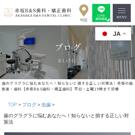
赤坂B&S歯科・矯正歯科
AKASAKA B&S DENTAL CLINIC
JA
ブログ
BLOG
歯のグラグラに悩むあなたへ！知らないと損する正しい対策法｜赤坂の歯
医者・歯科【赤坂B＆S歯科・矯正歯科】平日・土曜19時まで診療
TOP
>
ブログ
>
虫歯
>
« 前の記事へ
│記事一覧│
次の記事へ »
歯のグラグラに悩むあなたへ！知らないと損する正しい対
策法