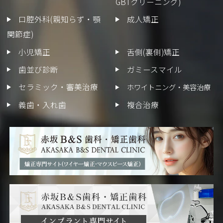
GBTクリーニング)
口腔外科(親知らず・顎
成人矯正
関節症)
小児矯正
舌側(裏側)矯正
歯並び診断
ガミースマイル
セラミック・審美治療
ホワイトニング・美容治療
義歯・入れ歯
複合治療