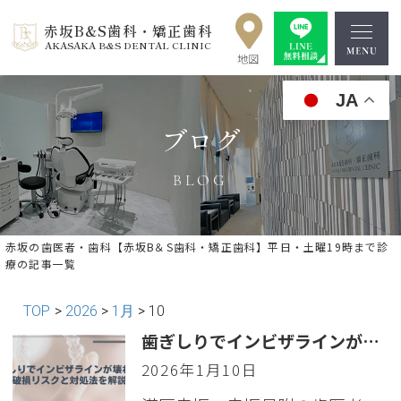
赤坂B&S歯科・矯正歯科
AKASAKA B&S DENTAL CLINIC
JA
ブログ
BLOG
赤坂の歯医者・歯科【赤坂B＆S歯科・矯正歯科】平日・土曜19時まで診
療の記事一覧
TOP
>
2026
>
1月
>
10
歯ぎしりでインビザラインが壊れる？破損リスクと対処法を解説
2026年1月10日