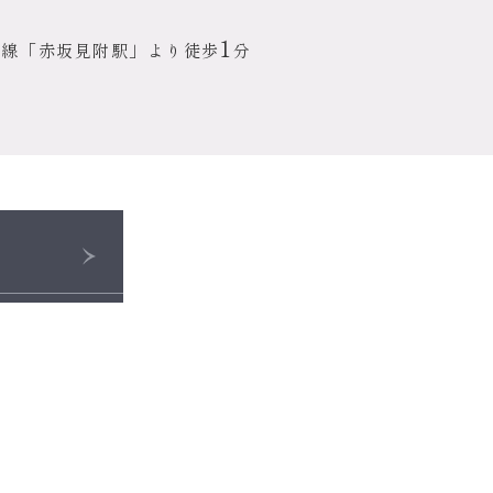
1
内線
「赤坂見附駅」より徒歩
分