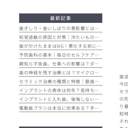
最新記事
歯ぎしり・食いしばりの悪影響とは？歯を守るマウスピースの役割
知覚過敏の原因と対策｜冷たいものがしみる痛みを今すぐ和らげる方法
歯が欠けたままはNG！悪化する前に知るべき応急処置と歯医者での治療
予防歯科の基本｜毎日のセルフケアと定期検診で将来の歯を守る方法
親知らず抜歯、仕事への影響は？ダウンタイムと抜く基準を解説
歯の神経を残す治療とは？マイクロスコープ精密根管治療のメリット
歯
セラミック治療の種類と特徴｜銀歯からのやり替えで後悔しない選び方
今
インプラントの寿命は何年？長持ちさせるメンテナンスの重要性を解説
セ
の
インプラントと入れ歯、後悔しない選び方｜メリット・デメリット徹底比較
り
電動歯ブラシは本当に効果ある？手磨きとの違いを歯垢除去率で比較
短
そ