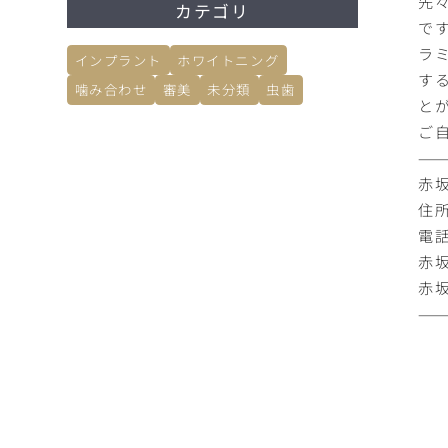
先
カテゴリ
で
ラ
インプラント
ホワイトニング
す
噛み合わせ
審美
未分類
虫歯
と
ご
——
赤
住所
電話
赤
赤
——