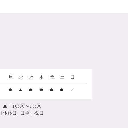
月
火
水
木
金
土
日
●
▲
●
●
●
●
／
▲：10:00～18:00
[休診日] 日曜、祝日