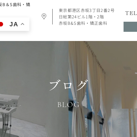
坂B＆S歯科・矯
東京都港区赤坂3丁目2番2号
TEL
日総第24ビル1階・2階
赤坂B&S歯科・矯正歯科
JA
ブログ
BLOG