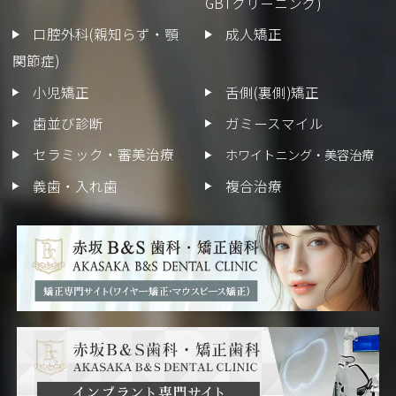
GBTクリーニング)
口腔外科(親知らず・顎
成人矯正
関節症)
小児矯正
舌側(裏側)矯正
歯並び診断
ガミースマイル
セラミック・審美治療
ホワイトニング・美容治療
義歯・入れ歯
複合治療