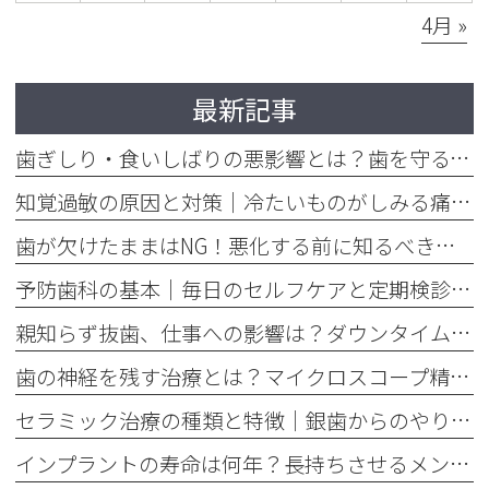
4月 »
最新記事
歯ぎしり・食いしばりの悪影響とは？歯を守るマウスピースの役割
知覚過敏の原因と対策｜冷たいものがしみる痛みを今すぐ和らげる方法
歯が欠けたままはNG！悪化する前に知るべき応急処置と歯医者での治療
予防歯科の基本｜毎日のセルフケアと定期検診で将来の歯を守る方法
親知らず抜歯、仕事への影響は？ダウンタイムと抜く基準を解説
歯の神経を残す治療とは？マイクロスコープ精密根管治療のメリット
セラミック治療の種類と特徴｜銀歯からのやり替えで後悔しない選び方
インプラントの寿命は何年？長持ちさせるメンテナンスの重要性を解説