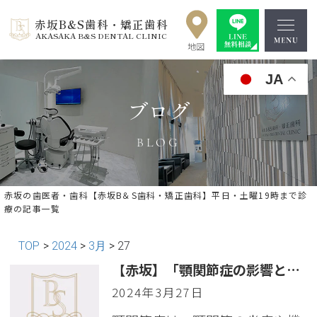
赤坂B&S歯科・矯正歯科
AKASAKA B&S DENTAL CLINIC
JA
ブログ
BLOG
赤坂の歯医者・歯科【赤坂B＆S歯科・矯正歯科】平日・土曜19時まで診
療の記事一覧
TOP
>
2024
>
3月
>
27
【赤坂】「顎関節症の影響と対策：体への影響や治療法について」
2024年3月27日