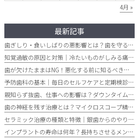
4月 »
最新記事
歯ぎしり・食いしばりの悪影響とは？歯を守るマウスピースの役割
知覚過敏の原因と対策｜冷たいものがしみる痛みを今すぐ和らげる方法
歯が欠けたままはNG！悪化する前に知るべき応急処置と歯医者での治療
予防歯科の基本｜毎日のセルフケアと定期検診で将来の歯を守る方法
親知らず抜歯、仕事への影響は？ダウンタイムと抜く基準を解説
歯の神経を残す治療とは？マイクロスコープ精密根管治療のメリット
セラミック治療の種類と特徴｜銀歯からのやり替えで後悔しない選び方
インプラントの寿命は何年？長持ちさせるメンテナンスの重要性を解説