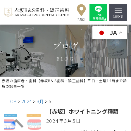
赤坂B&S歯科・矯正歯科
AKASAKA B&S DENTAL CLINIC
JA
ブログ
BLOG
赤坂の歯医者・歯科【赤坂B＆S歯科・矯正歯科】平日・土曜19時まで診
療の記事一覧
TOP
>
2024
>
3月
>
5
【赤坂】ホワイトニング種類
2024年3月5日