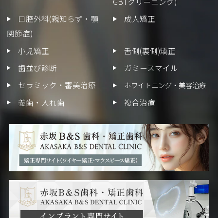
GBTクリーニング)
口腔外科(親知らず・顎
成人矯正
関節症)
小児矯正
舌側(裏側)矯正
歯並び診断
ガミースマイル
セラミック・審美治療
ホワイトニング・美容治療
義歯・入れ歯
複合治療