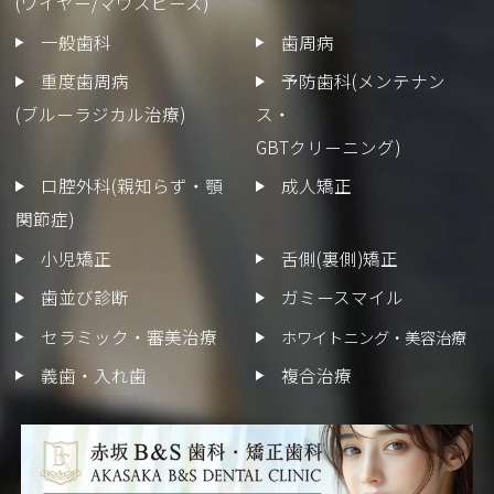
(ワイヤー/マウスピース)
一般歯科
歯周病
重度歯周病
予防歯科(メンテナン
(ブルーラジカル治療)
ス・
GBTクリーニング)
口腔外科(親知らず・顎
成人矯正
関節症)
小児矯正
舌側(裏側)矯正
歯並び診断
ガミースマイル
セラミック・審美治療
ホワイトニング・美容治療
義歯・入れ歯
複合治療