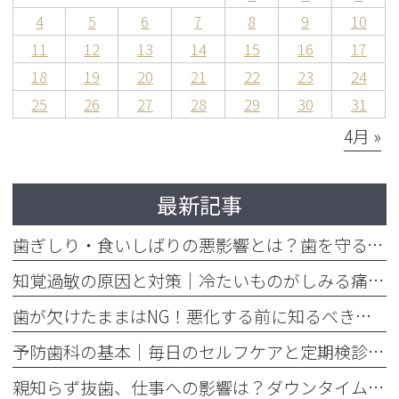
4
5
6
7
8
9
10
11
12
13
14
15
16
17
18
19
20
21
22
23
24
25
26
27
28
29
30
31
4月 »
最新記事
歯ぎしり・食いしばりの悪影響とは？歯を守るマウスピースの役割
知覚過敏の原因と対策｜冷たいものがしみる痛みを今すぐ和らげる方法
歯が欠けたままはNG！悪化する前に知るべき応急処置と歯医者での治療
予防歯科の基本｜毎日のセルフケアと定期検診で将来の歯を守る方法
親知らず抜歯、仕事への影響は？ダウンタイムと抜く基準を解説