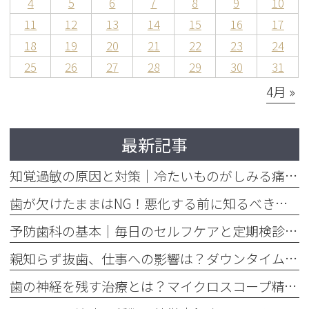
4
5
6
7
8
9
10
11
12
13
14
15
16
17
18
19
20
21
22
23
24
25
26
27
28
29
30
31
4月 »
最新記事
知覚過敏の原因と対策｜冷たいものがしみる痛みを今すぐ和らげる方法
歯が欠けたままはNG！悪化する前に知るべき応急処置と歯医者での治療
予防歯科の基本｜毎日のセルフケアと定期検診で将来の歯を守る方法
親知らず抜歯、仕事への影響は？ダウンタイムと抜く基準を解説
歯の神経を残す治療とは？マイクロスコープ精密根管治療のメリット