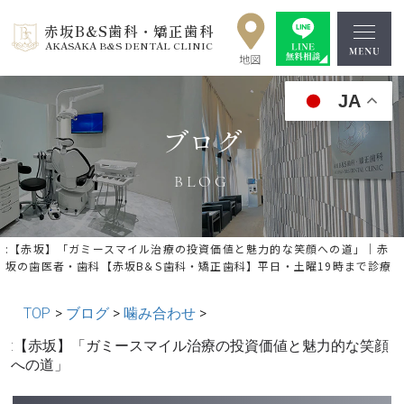
赤坂B&S歯科・矯正歯科
AKASAKA B&S DENTAL CLINIC
JA
ブログ
BLOG
:【赤坂】「ガミースマイル治療の投資価値と魅力的な笑顔への道」｜赤
坂の歯医者・歯科【赤坂B＆S歯科・矯正歯科】平日・土曜19時まで診療
TOP
>
ブログ
>
噛み合わせ
>
« 前の記事へ
│記事一覧│
次の記事へ »
:【赤坂】「ガミースマイル治療の投資価値と魅力的な笑顔
への道」