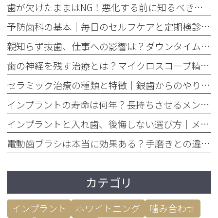
歯が欠けたままはNG！悪化する前に知るべき応急処置と歯医者での治療
予防歯科の基本｜毎日のセルフケアと定期検診で将来の歯を守る方法
親知らず抜歯、仕事への影響は？ダウンタイムと抜く基準を解説
歯の神経を残す治療とは？マイクロスコープ精密根管治療のメリット
セラミック治療の種類と特徴｜銀歯からのやり替えで後悔しない選び方
インプラントの寿命は何年？長持ちさせるメンテナンスの重要性を解説
インプラントと入れ歯、後悔しない選び方｜メリット・デメリット徹底比較
電動歯ブラシは本当に効果ある？手磨きとの違いを歯垢除去率で比較
カテゴリ
インプラント
ホワイトニング
噛み合わせ