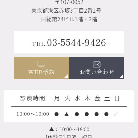
〒107-0052
東京都港区赤坂3丁目2番2号
日総第24ビル1階・2階
03-5544-9426
TEL.
お問い合わせ
WEB予約
診療時間
月
火
水
木
金
土
日
10:00～19:00
●
▲
●
●
●
●
／
▲：10:00～18:00
[休診日] 日曜、祝日