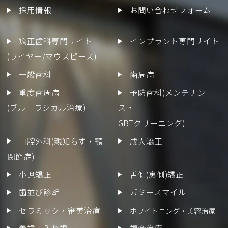
採用情報
お問い合わせフォーム
矯正歯科専門サイト
インプラント専門サイト
(ワイヤー/マウスピース)
一般歯科
歯周病
重度歯周病
予防歯科(メンテナン
(ブルーラジカル治療)
ス・
GBTクリーニング)
口腔外科(親知らず・顎
成人矯正
関節症)
小児矯正
舌側(裏側)矯正
歯並び診断
ガミースマイル
セラミック・審美治療
ホワイトニング・美容治療