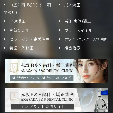
口腔外科(親知らず・顎
成人矯正
関節症)
小児矯正
舌側(裏側)矯正
歯並び診断
ガミースマイル
セラミック・審美治療
ホワイトニング・美容治療
義歯・入れ歯
複合治療