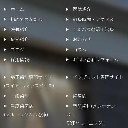
ホーム
医院紹介
初めてのかたへ
診療時間・アクセス
院長紹介
こだわりの矯正治療
症例紹介
お知らせ
ブログ
コラム
採用情報
お問い合わせフォーム
矯正歯科専門サイト
インプラント専門サイト
(ワイヤー/マウスピース)
一般歯科
歯周病
重度歯周病
予防歯科(メンテナン
(ブルーラジカル治療)
ス・
GBTクリーニング)