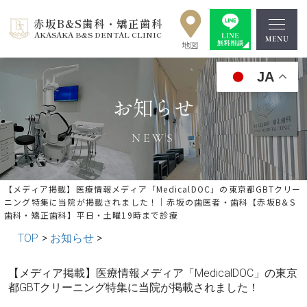
赤坂B&S歯科・矯正歯科
AKASAKA B&S DENTAL CLINIC
JA
お知らせ
NEWS
【メディア掲載】医療情報メディア「MedicalDOC」の東京都GBTクリー
ニング特集に当院が掲載されました！｜赤坂の歯医者・歯科【赤坂B＆S
歯科・矯正歯科】平日・土曜19時まで診療
TOP
>
お知らせ
>
【メディア掲載】医療情報メディア「MedicalDOC」の東京
« 前の記事へ
│記事一覧│
次の記事へ »
都GBTクリーニング特集に当院が掲載されました！